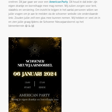
creëren. Dit jaar gaan we voor een
American Party
. Dit houd in dat ieder zijn
eigen drankje en borrelhapje mee mag nemen. Wij zullen zorgen voor tent,
statafels en versiering. Om inzicht te krijgen in het aantal personen willen we
jullie vragen om je aan te melden via de schoener website (zie onderstaande
link). Zouden jullie zelf een glas mee kunnen nemen. Wij hebben er veel zin in
en zien jullie graag tijdens de Schoener Nieuwjaarsborrel op het
binnenterrein 😃 🥳 🙌