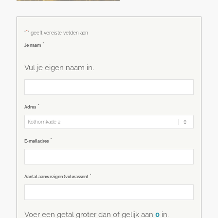
*
"
" geeft vereiste velden aan
*
Je naam
Vul je eigen naam in.
*
Adres
*
E-mailadres
*
Aantal aanwezigen (volwassen)
Voer een getal groter dan of gelijk aan
0
in.