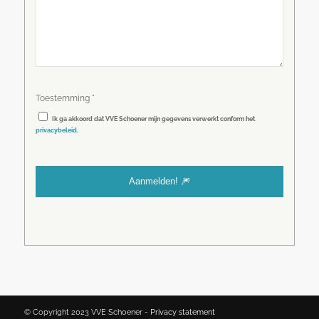
*
Toestemming
Ik ga akkoord dat VVE Schoener mijn gegevens verwerkt conform het
privacybeleid
.
© Copyright 2023 VVE Schoener -
Privacy statement