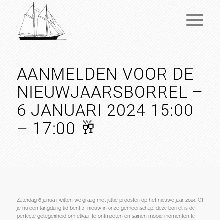
AANMELDEN VOOR DE
NIEUWJAARSBORREL –
6 JANUARI 2024 15:00
– 17:00 🥂
Zaterdag 6 januari willen we graag met jullie proosten op het nieuwe jaar 2024. Of
je nu een langdurig lid bent of nieuw in onze gemeenschap, deze borrel is de
perfecte gelegenheid om elkaar te ontmoeten en samen mooie momenten te