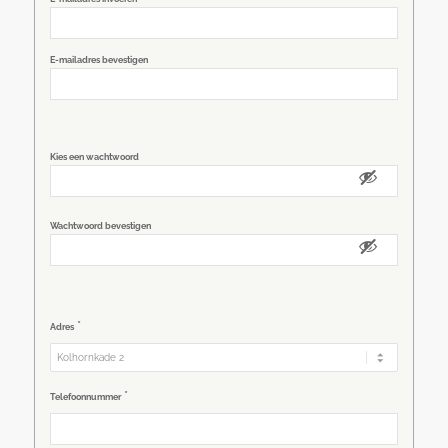
mailadres
*
E-mailadres bevestigen
Wachtwoord
Kies een wachtwoord
*
Wachtwoord bevestigen
*
Adres
*
Telefoonnummer