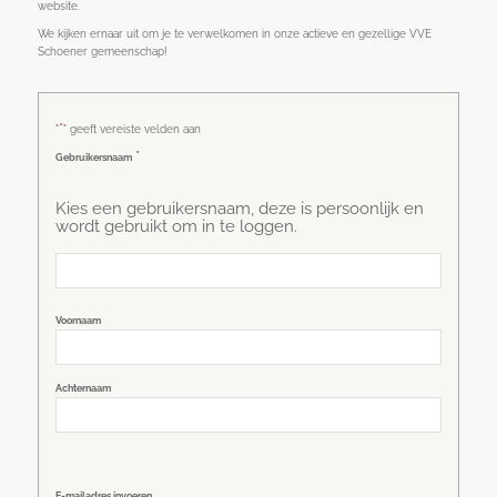
website.
We kijken ernaar uit om je te verwelkomen in onze actieve en gezellige VVE
Schoener gemeenschap!
*
"
" geeft vereiste velden aan
*
Gebruikersnaam
Kies een gebruikersnaam, deze is persoonlijk en
wordt gebruikt om in te loggen.
Naam
Voornaam
*
Achternaam
E-
E-mailadres invoeren