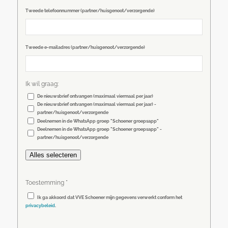
Tweede telefoonnummer (partner/huisgenoot/verzorgende)
Tweede e-mailadres (partner/huisgenoot/verzorgende)
Ik wil graag:
De nieuwsbrief ontvangen (maximaal viermaal per jaar)
De nieuwsbrief ontvangen (maximaal viermaal per jaar) -
partner/huisgenoot/verzorgende
Deelnemen in de WhatsApp groep "Schoener groepsapp"
Deelnemen in de WhatsApp groep "Schoener groepsapp" -
partner/huisgenoot/verzorgende
Alles selecteren
*
Toestemming
Ik ga akkoord dat VVE Schoener mijn gegevens verwerkt conform het
privacybeleid
.