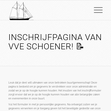
INSCHRIJFPAGINA VAN
VVE SCHOENER! 📝
Leuk dat je deel wilt uitmaken van onze betrokken buurtgemeenschap! Deze
pagina is bedoeld om je gegevens te verstrekken voor onze administratie en
zodat we je op de hoogte kunnen houden. Het invullen van het inschrijfformulier
zorgt ervoor dat we je op de hoogte kunnen houden van alle belangrijke zaken
en evenementen in onze buurt.
Vul het formulier in met je persoonlijke gegevens. Na ontvangst zullen we je
gegevens verwerken en je toegang geven tot het beveiligde gedeelte van onze